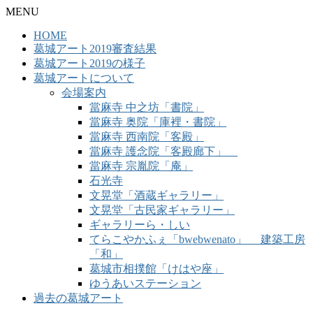
MENU
HOME
葛城アート2019審査結果
葛城アート2019の様子
葛城アートについて
会場案内
當麻寺 中之坊「書院」
當麻寺 奥院「庫裡・書院」
當麻寺 西南院「客殿」
當麻寺 護念院「客殿廊下」
當麻寺 宗胤院「庵」
石光寺
文晃堂「酒蔵ギャラリー」
文晃堂「古民家ギャラリー」
ギャラリーら・しい
てらこやかふぇ「bwebwenato」 建築工房
「和」
葛城市相撲館「けはや座」
ゆうあいステーション
過去の葛城アート