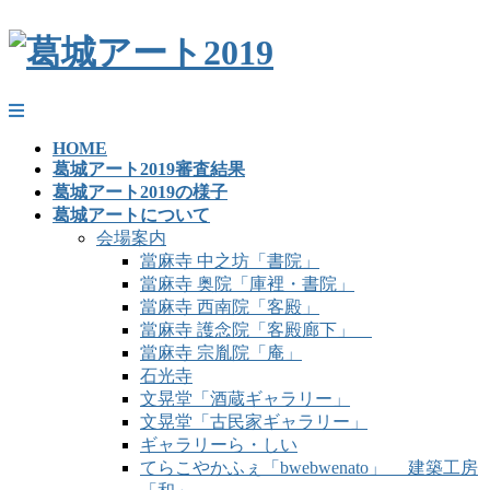
HOME
葛城アート2019審査結果
葛城アート2019の様子
葛城アートについて
会場案内
當麻寺 中之坊「書院」
當麻寺 奥院「庫裡・書院」
當麻寺 西南院「客殿」
當麻寺 護念院「客殿廊下」
當麻寺 宗胤院「庵」
石光寺
文晃堂「酒蔵ギャラリー」
文晃堂「古民家ギャラリー」
ギャラリーら・しい
てらこやかふぇ「bwebwenato」 建築工房