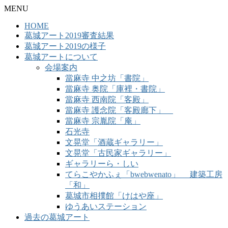
MENU
HOME
葛城アート2019審査結果
葛城アート2019の様子
葛城アートについて
会場案内
當麻寺 中之坊「書院」
當麻寺 奥院「庫裡・書院」
當麻寺 西南院「客殿」
當麻寺 護念院「客殿廊下」
當麻寺 宗胤院「庵」
石光寺
文晃堂「酒蔵ギャラリー」
文晃堂「古民家ギャラリー」
ギャラリーら・しい
てらこやかふぇ「bwebwenato」 建築工房
「和」
葛城市相撲館「けはや座」
ゆうあいステーション
過去の葛城アート