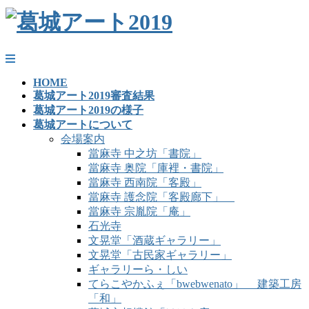
HOME
葛城アート2019審査結果
葛城アート2019の様子
葛城アートについて
会場案内
當麻寺 中之坊「書院」
當麻寺 奥院「庫裡・書院」
當麻寺 西南院「客殿」
當麻寺 護念院「客殿廊下」
當麻寺 宗胤院「庵」
石光寺
文晃堂「酒蔵ギャラリー」
文晃堂「古民家ギャラリー」
ギャラリーら・しい
てらこやかふぇ「bwebwenato」 建築工房
「和」